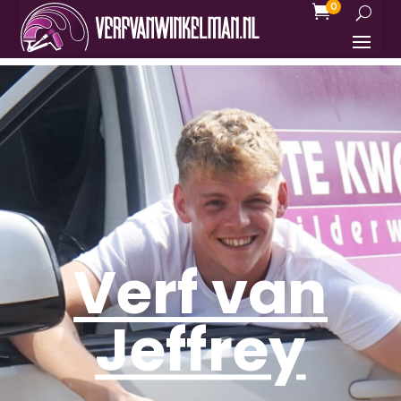
0

Verf van
Jeffrey