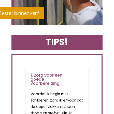
Bestel binnenverf
TIPS!
1. Zorg voor een
goede
voorbereiding
Voordat ik begin met
schilderen, zorg ik ervoor dat
de oppervlakken schoon,
droog en stofvrij zijn. Ik