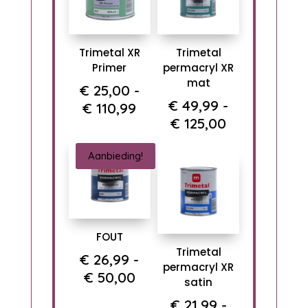
Trimetal XR
Trimetal
Primer
permacryl XR
mat
€
25,00
-
€
49,99
-
Prijsklasse:
€
110,99
Prijsklasse:
€
125,00
€ 25,00
€ 49,99
tot
tot
Aanbieding!
€ 110,99
€ 125,00
FOUT
Trimetal
€
26,99
-
permacryl XR
Prijsklasse:
€
50,00
satin
€ 26,99
€
21,99
-