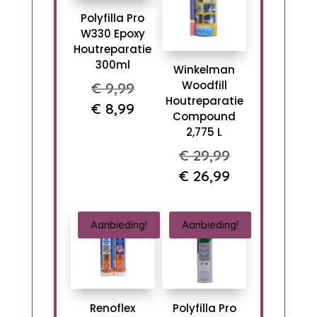
Polyfilla Pro
W330 Epoxy
Houtreparatie
300ml
Winkelman
Oorspronkelijke
Woodfill
€
9,99
Houtreparatie
prijs
Huidige
€
8,99
Compound
was:
prijs
2,775 L
€ 9,99.
is:
Oorspronkel
€
29,99
€ 8,99.
prijs
Huidige
€
26,99
was:
prijs
€ 29,99.
is:
Aanbieding!
Aanbieding!
€ 26,99.
Renoflex
Polyfilla Pro