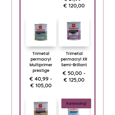
tot
Prijsklasse:
€
120,00
€ 50,00
€ 21,99
tot
€ 120,00
Trimetal
Trimetal
permacryl
permacryl XR
Multiprimer
Semi-Brillant
prestige
€
50,00
-
€
40,99
-
Prijsklasse:
€
125,00
Prijsklasse:
€
105,00
€ 50,00
€ 40,99
tot
tot
€ 125,00
Aanbieding!
€ 105,00