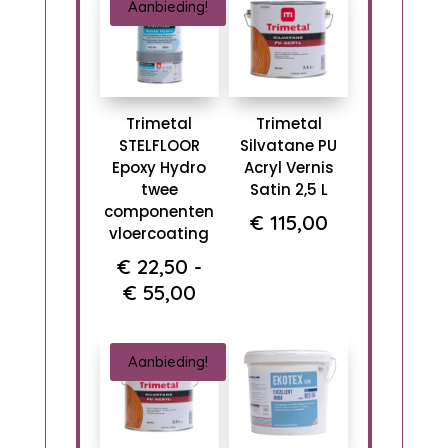
Aanbieding!
€ 5,39.
Trimetal
Trimetal
STELFLOOR
Silvatane PU
Epoxy Hydro
Acryl Vernis
twee
Satin 2,5 L
componenten
€
115,00
vloercoating
€
22,50
-
Prijsklasse:
€
55,00
€ 22,50
tot
Aanbieding!
€ 55,00