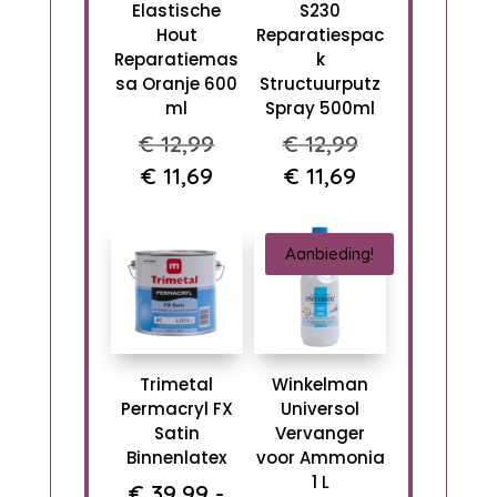
Elastische
S230
Hout
Reparatiespac
Reparatiemas
k
sa Oranje 600
Structuurputz
ml
Spray 500ml
Oorspronkelijke
Oorspronkel
€
12,99
€
12,99
prijs
prijs
Huidige
Huidige
€
11,69
€
11,69
was:
was:
prijs
prijs
€ 12,99.
€ 12,99.
is:
is:
Aanbieding!
€ 11,69.
€ 11,69.
Trimetal
Winkelman
Permacryl FX
Universol
Satin
Vervanger
Binnenlatex
voor Ammonia
1 L
€
39,99
-