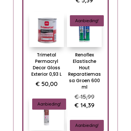
was:
€
5,39
prijs
was:
prijs
€ 10,00.
is:
€ 5,99.
is:
€ 9,00.
Aanbieding!
€ 5,39.
Trimetal
Renoflex
Permacryl
Elastische
Decor Gloss
Hout
Exterior 0,93 L
Reparatiemas
sa Groen 600
€
50,00
ml
Oorspronkel
€
15,99
prijs
Huidige
€
14,39
Aanbieding!
was:
prijs
€ 15,99.
is:
Aanbieding!
€ 14,39.