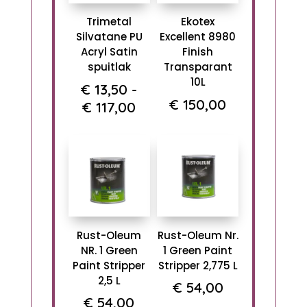
Trimetal
Ekotex
Silvatane PU
Excellent 8980
Acryl Satin
Finish
spuitlak
Transparant
10L
€
13,50
-
€
150,00
Prijsklasse:
€
117,00
€ 13,50
tot
€ 117,00
Rust-Oleum
Rust-Oleum Nr.
NR. 1 Green
1 Green Paint
Paint Stripper
Stripper 2,775 L
2,5 L
€
54,00
€
54,00