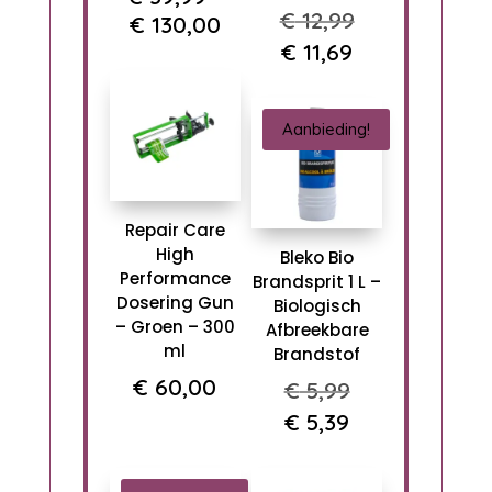
Oorspronkel
€
12,99
Prijsklasse:
€
130,00
prijs
Huidige
€ 39,99
€
11,69
was:
prijs
tot
€ 12,99.
is:
€ 130,00
Aanbieding!
€ 11,69.
Repair Care
High
Bleko Bio
Performance
Brandsprit 1 L –
Dosering Gun
Biologisch
– Groen – 300
Afbreekbare
ml
Brandstof
€
60,00
Oorspronkeli
€
5,99
prijs
Huidige
€
5,39
was:
prijs
€ 5,99.
is: