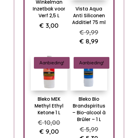
Winkelman
Inzetbak voor
Vista Aqua
Verf 2,5 L
Anti Siliconen
Additief 75 ml
€
3,00
Oorspronkeli
€
9,99
prijs
Huidige
€
8,99
was:
prijs
€ 9,99.
is:
Aanbieding!
Aanbieding!
€ 8,99.
Bleko MEK
Bleko Bio
Methyl Ethyl
Brandspiritus
Ketone 1 L
– Bio-alcool à
Brûler – 1 L
Oorspronkelijke
€
10,00
Oorspronkeli
€
5,99
prijs
Huidige
€
9,00
prijs
Huidige