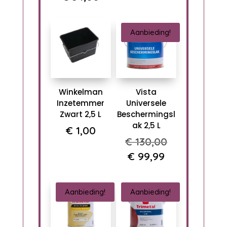
Aanbieding!
Winkelman
Vista
Inzetemmer
Universele
Zwart 2,5 L
Beschermingsl
ak 2,5 L
€
1,00
Oorspronkel
€
130,00
prijs
Huidige
€
99,99
was:
prijs
€ 130,00.
is:
Aanbieding!
Aanbieding!
€ 99,99.