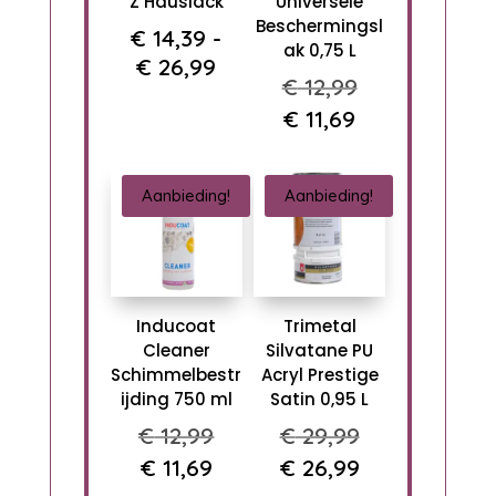
Z Hauslack
Universele
Beschermingsl
€
14,39
-
ak 0,75 L
Prijsklasse:
€
26,99
Oorspronkel
€
12,99
€ 14,39
prijs
Huidige
€
11,69
tot
was:
prijs
€ 26,99
€ 12,99.
is:
Aanbieding!
Aanbieding!
€ 11,69.
Inducoat
Trimetal
Cleaner
Silvatane PU
Schimmelbestr
Acryl Prestige
ijding 750 ml
Satin 0,95 L
Oorspronkelijke
Oorspronkel
€
12,99
€
29,99
prijs
prijs
Huidige
Huidige
€
11,69
€
26,99
was:
was:
prijs
prijs