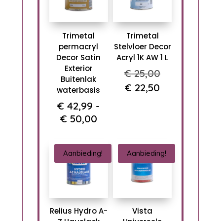
Trimetal
Trimetal
permacryl
Stelvloer Decor
Decor Satin
Acryl 1K AW 1 L
Exterior
Oorspronkel
€
25,00
Buitenlak
prijs
Huidige
€
22,50
waterbasis
was:
prijs
€
42,99
-
€ 25,00.
is:
Prijsklasse:
€
50,00
€ 22,50.
€ 42,99
tot
Aanbieding!
Aanbieding!
€ 50,00
Relius Hydro A-
Vista