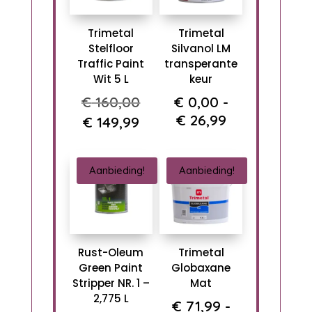
Trimetal
Trimetal
Stelfloor
Silvanol LM
Traffic Paint
transperante
Wit 5 L
keur
Oorspronkelijke
€
160,00
€
0,00
-
prijs
Prijsklasse:
€
26,99
Huidige
€
149,99
was:
€ 0,00
prijs
€ 160,00.
tot
is:
Aanbieding!
Aanbieding!
€ 26,99
€ 149,99.
Rust-Oleum
Trimetal
Green Paint
Globaxane
Stripper NR. 1 –
Mat
2,775 L
€
71,99
-