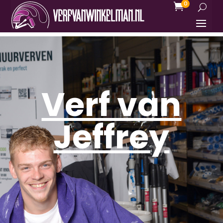
0

Verf van
Jeffrey