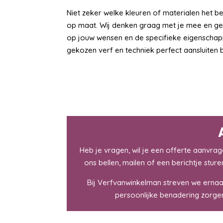
Niet zeker welke kleuren of materialen het b
op maat. Wij denken graag met je mee en ge
op jouw wensen en de specifieke eigenschapp
gekozen verf en techniek perfect aansluiten
Heb je vragen, wil je een offerte aanvrag
ons bellen, mailen of een berichtje stur
Bij Verfvanwinkelman streven we ernaa
persoonlijke benadering zorgen 