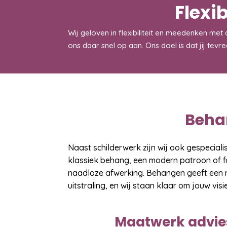
Flexi
Wij geloven in flexibiliteit en meedenken met
ons daar snel op aan. Ons doel is dat jij tev
Beha
Naast schilderwerk zijn wij ook gespeciali
klassiek behang, een modern patroon of f
naadloze afwerking. Behangen geeft een 
uitstraling, en wij staan klaar om jouw vis
Maatwerk advies