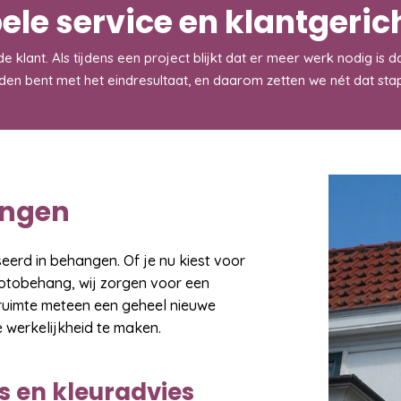
bele service en klantgeric
 de klant. Als tijdens een project blijkt dat er meer werk nodig i
reden bent met het eindresultaat, en daarom zetten we nét dat stap
ngen
seerd in behangen. Of je nu kiest voor
otobehang, wij zorgen voor een
ruimte meteen een geheel nieuwe
ie werkelijkheid te maken.
 en kleuradvies