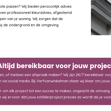
este passen? Wij bieden persoonlijk advies
ven professioneel kleuradvies, afgestemd
en van je woning. Wij zorgen dat de
 bij de ondergrond en de omgeving.
Altijd bereikbaar voor jouw projec
en, of meteen een afspraak maken? Wij zijn 24/7 bereikbaar voor
en via social media. Bij Verfvanwinkelman staan wij klaar om jouw 
r om elk project tot een succes te maken, ongeacht de omvang
wij ervoor dat jouw schilderproject precies zo wordt als je voo