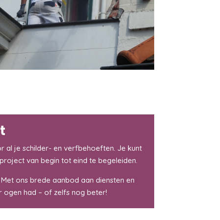
t
 al je schilder- en verfbehoeften. Je kunt
project van begin tot eind te begeleiden.
. Met ons brede aanbod aan diensten en
r ogen had – of zelfs nog beter!