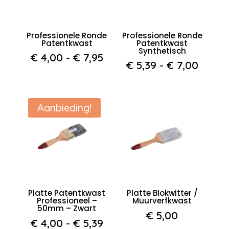
Professionele Ronde
Professionele Ronde
Patentkwast
Patentkwast
Synthetisch
Prijsklasse:
€
4,00
-
€
7,95
Prijsk
€
5,39
-
€
7,00
€ 4,00
€ 5,39
tot
tot
€ 7,95
€ 7,0
Aanbieding!
Platte Patentkwast
Platte Blokwitter /
Professioneel –
Muurverfkwast
50mm – Zwart
€
5,00
Prijsklasse:
€
4,00
-
€
5,39