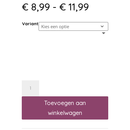
Prijsklas
€
8,99
-
€
11,99
€ 8,99
tot
Variant
€ 11,99
Anza
Micmex
Verfroller
Toevoegen aan
Set
winkelwagen
mini
aantal