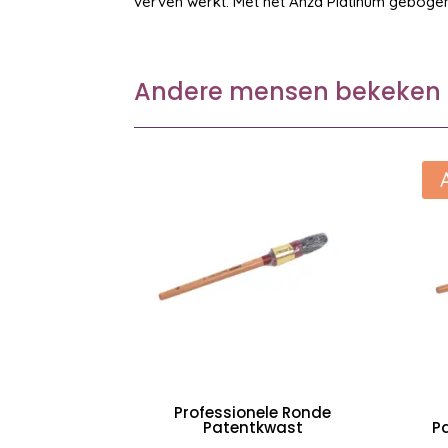
verven werkt. Met het Anza Platinum gebogen 
Andere mensen bekeken 
Professionele Ronde
Patentkwast
P