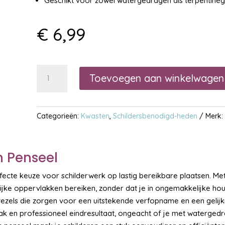
Geschikt voor zowel watergedragen als terpentin
€
6,99
Storch
Toevoegen aan winkelwagen
Platinum
Gebogen
Penseel
Categorieën:
Kwasten
,
Schildersbenodigd-heden
Merk
aantal
 Penseel
fecte keuze voor schilderwerk op lastig bereikbare plaatsen. Me
jke oppervlakken bereiken, zonder dat je in ongemakkelijke houd
els die zorgen voor een uitstekende verfopname en een gelijkmat
trak en professioneel eindresultaat, ongeacht of je met waterge