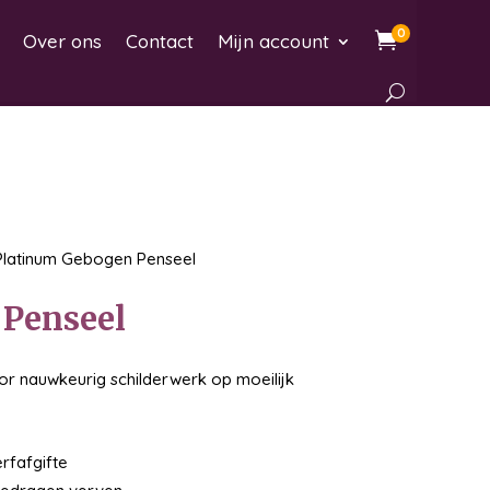
0

Over ons
Contact
Mijn account
Platinum Gebogen Penseel
 Penseel
or nauwkeurig schilderwerk op moeilijk
rfafgifte