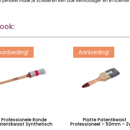
penseel maak je schilderen een stuk eenvoudiger en efficiënter
ook:
Aanbieding!
Aanbieding!
Professionele Ronde
Platte Patentkwast
atentkwast Synthetisch
Professioneel – 50mm – Z