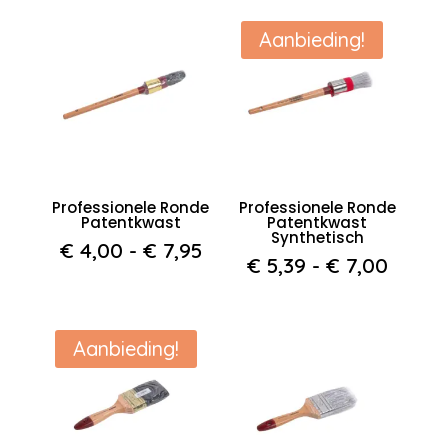
Aanbieding!
Professionele Ronde
Professionele Ronde
Patentkwast
Patentkwast
Synthetisch
Prijsklasse:
€
4,00
-
€
7,95
Prijsk
€
5,39
-
€
7,00
€ 4,00
€ 5,39
tot
tot
€ 7,95
€ 7,0
Aanbieding!