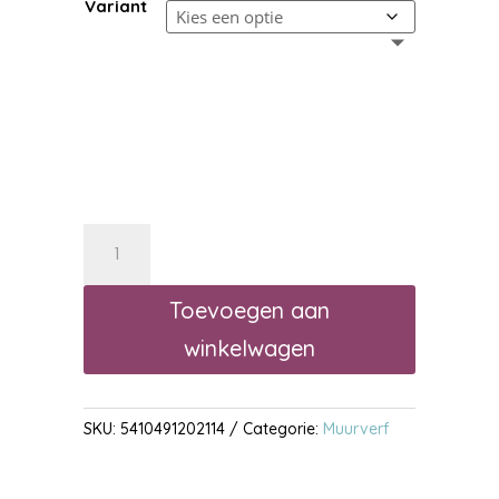
Variant
€ 165,
Trimetal
Magnaroll
Mat
Toevoegen aan
S1
winkelwagen
aantal
SKU:
5410491202114
Categorie:
Muurverf