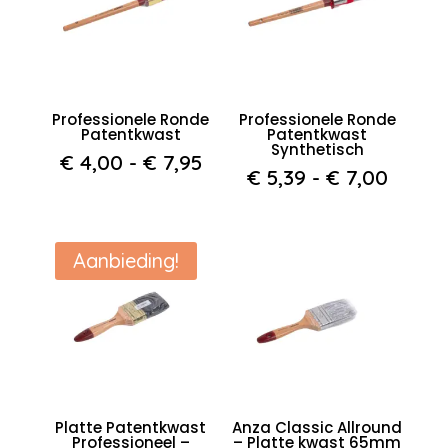
Professionele Ronde
Professionele Ronde
Patentkwast
Patentkwast
Synthetisch
Prijsklasse:
€
4,00
-
€
7,95
Prijsk
€
5,39
-
€
7,00
€ 4,00
€ 5,39
tot
tot
€ 7,95
€ 7,0
Aanbieding!
Platte Patentkwast
Anza Classic Allround
Professioneel –
– Platte kwast 65mm