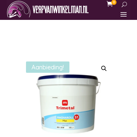
0

Aanbieding!