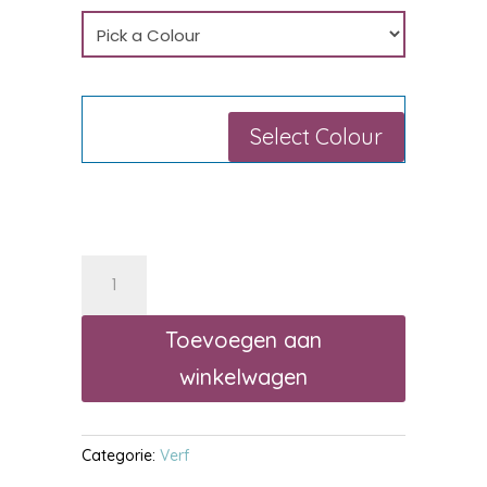
Select Colour
Trimetal
Permaline
Brillant
Toevoegen aan
4SO
winkelwagen
1L
aantal
Categorie:
Verf