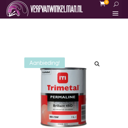
0

Aanbieding!