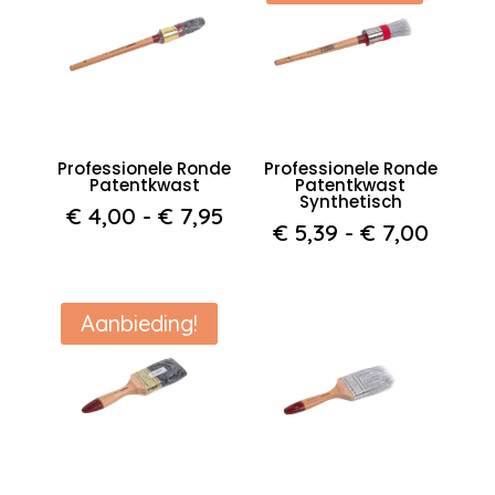
Professionele Ronde
Professionele Ronde
Patentkwast
Patentkwast
Synthetisch
Prijsklasse:
€
4,00
-
€
7,95
Prijsk
€
5,39
-
€
7,00
€ 4,00
€ 5,39
tot
tot
€ 7,95
€ 7,0
Aanbieding!