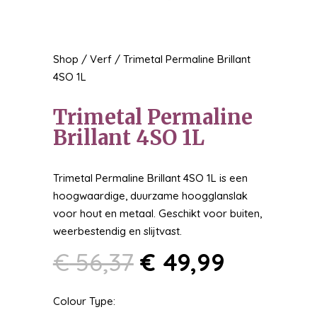
Shop
/
Verf
/ Trimetal Permaline Brillant
4SO 1L
Trimetal Permaline
Brillant 4SO 1L
Trimetal Permaline Brillant 4SO 1L is een
hoogwaardige, duurzame hoogglanslak
voor hout en metaal. Geschikt voor buiten,
weerbestendig en slijtvast.
Oorspronkelijk
Huidige
€
56,37
€
49,99
prijs
prijs
was:
is:
Colour Type:
€ 56,37.
€ 49,99.