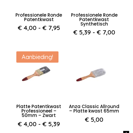
Professionele Ronde
Professionele Ronde
Patentkwast
Patentkwast
Synthetisch
Prijsklasse:
€
4,00
-
€
7,95
Prijsk
€
5,39
-
€
7,00
€ 4,00
€ 5,39
tot
tot
€ 7,95
€ 7,0
Aanbieding!
Platte Patentkwast
Anza Classic Allround
Professioneel –
– Platte kwast 65mm
50mm – Zwart
€
5,00
Prijsklasse:
€
4,00
-
€
5,39
€ 4,00