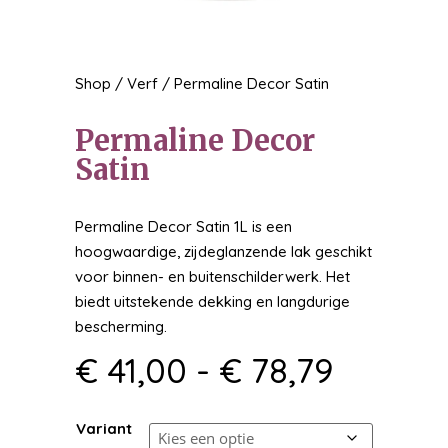
Shop
/
Verf
/ Permaline Decor Satin
Permaline Decor
Satin
Permaline Decor Satin 1L is een
hoogwaardige, zijdeglanzende lak geschikt
voor binnen- en buitenschilderwerk. Het
biedt uitstekende dekking en langdurige
bescherming.
Prijskla
€
41,00
-
€
78,79
€ 41,00
tot
Variant
€ 78,79