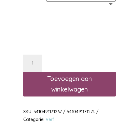
Permaline
Decor
Satin
Toevoegen aan
aantal
winkelwagen
SKU:
5410491171267 / 5410491171274
Categorie:
Verf