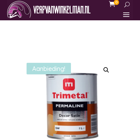
0

Aanbieding!